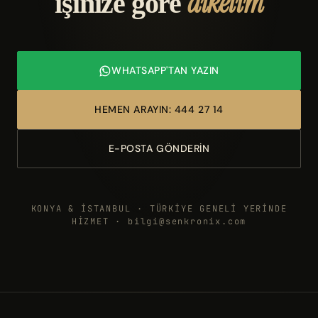
dikelim
işinize göre
WHATSAPP'TAN YAZIN
HEMEN ARAYIN: 444 27 14
E-POSTA GÖNDERIN
KONYA & İSTANBUL · TÜRKİYE GENELİ YERİNDE
HİZMET · bilgi@senkronix.com