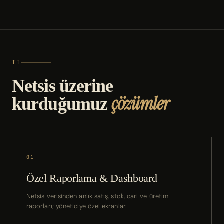
II
Netsis üzerine
çözümler
kurduğumuz
01
Özel Raporlama & Dashboard
Netsis verisinden anlık satış, stok, cari ve üretim
raporları; yöneticiye özel ekranlar.