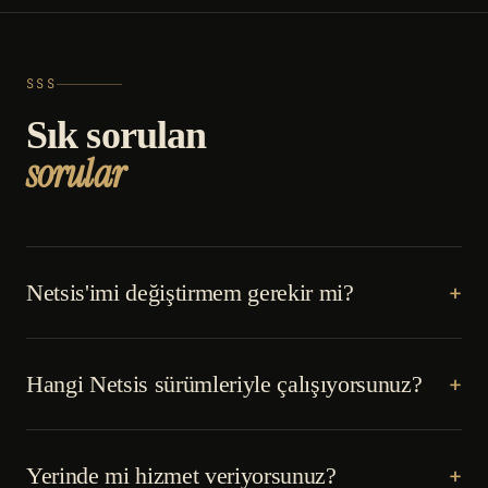
SSS
Sık sorulan
sorular
Netsis'imi değiştirmem gerekir mi?
+
Hayır. Çözümlerimiz mevcut Netsis'inizin üzerine çalışır;
kurulumunuz, verileriniz ve işleyişiniz olduğu gibi kalır.
Hangi Netsis sürümleriyle çalışıyorsunuz?
+
Netsis 3 Enterprise, Standard ve Entegre dahil yaygın
sürümlerle çalışıyoruz. Keşif aşamasında sürümünüzü
ve veritabanınızı kontrol ederiz.
Yerinde mi hizmet veriyorsunuz?
+