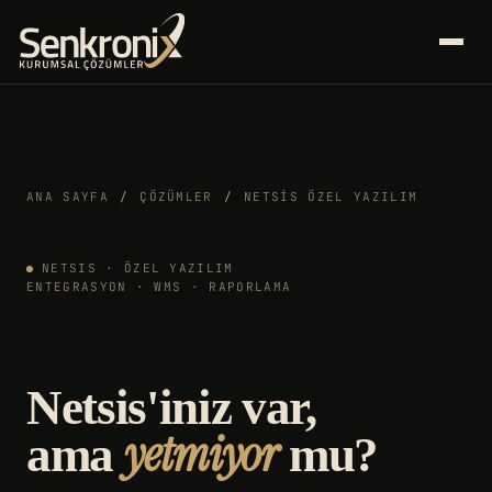
ANA SAYFA
/
ÇÖZÜMLER
/
NETSIS ÖZEL YAZILIM
NETSIS · ÖZEL YAZILIM
ENTEGRASYON · WMS · RAPORLAMA
Netsis'iniz var,
yetmiyor
ama
mu?