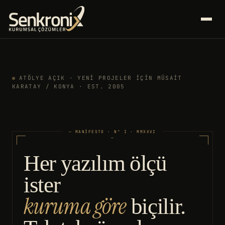
ATÖLYE AÇIK · YENI PROJELER IÇIN MÜSAIT
KARATAY / KONYA · EST. 2005
— MANIFESTO · N° I · MMXXVI
—
Her yazılım ölçü
Senkronix — Kurumsal Yazılım, ERP
ister
kuruma göre
biçilir.