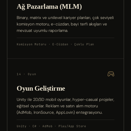
Ağ Pazarlama (MLM)
Binary, matrix ve unilevel kariyer planları, çok seviyeli
komisyon motoru, e-cüzdan, bayi terfi akışları ve
mevzuat uyumlu raporlama.
Komisyon Motoru · E-Cüzdan · Çoklu Plan
14 · Oyun
Oyun Geliştirme
Unity ile 2D/3D mobil oyunlar, hyper-casual projeler,
eğitsel oyunlar. Reklam ve satın alım motoru
(AdMob, IronSource, AppLovin) entegrasyonu.
Unity · C# · AdMob · Play/App Store