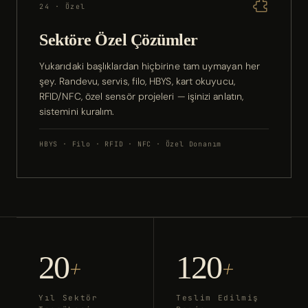
24 · Özel
Sektöre Özel Çözümler
Yukarıdaki başlıklardan hiçbirine tam uymayan her
şey. Randevu, servis, filo, HBYS, kart okuyucu,
RFID/NFC, özel sensör projeleri — işinizi anlatın,
sistemini kuralım.
HBYS · Filo · RFID · NFC · Özel Donanım
20
120
+
+
Yıl Sektör
Teslim Edilmiş