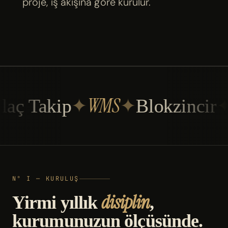
proje, iş akışına göre kurulur.
WMS
aç Takip
✦
✦
Blokzincir
✦
M
N° I — KURULUŞ
disiplin
Yirmi yıllık
,
kurumunuzun ölçüsünde.