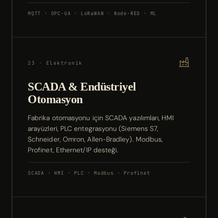
MQTT · OPC-UA · LoRaWAN · Node-RED · ML
23 · Elektronik
SCADA & Endüstriyel
Otomasyon
Fabrika otomasyonu için SCADA yazılımları, HMI
arayüzleri, PLC entegrasyonu (Siemens S7,
Schneider, Omron, Allen-Bradley). Modbus,
Profinet, Ethernet/IP desteği.
SCADA · HMI · PLC · Modbus · Profinet