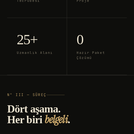
Tecrübesi
Proje
25+
0
Uzmanlık Alanı
Hazır Paket
Çözümü
N° III — SÜREÇ
Dört aşama.
belgeli
Her biri
.