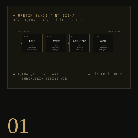
— ÜRETIM BANDI / N° III-A
DÖRT AŞAMA · SÜREKLILIKLE BITER
MÜŞTERİ İHTİYACI
SÜREKLİ DESTEK →
N° 01
N° 02
N° 03
N° 04
Keşif
Tasarım
Geliştirme
Yayın
ÇIKTI
ÇIKTI
ÇIKTI
ÇIKTI
SRS · BPMN
UML · Figma
Demo · Git
Devreye Alma
Kapsam Belgesi
API Spec
CI/CD · Test
SLA · Eğitim
● AŞAMA ÇIKTI NOKTASI
→ LINEER ILERLEME
— — SÜREKLILIK SINIRI YOK
01