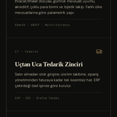
İhracat/ithalat dosyası, gümrük mevzuatı uyumu,
akreditif, çoklu para birimi ve lojistik takip. Farklı ülke
mevzuatlarına göre parametrik yapı.
Gümrük · SWIFT · Multi-Currency
17 · Tedarik
Uçtan Uca Tedarik Zinciri
Satın almadan stok girişine, üretim takibine, sipariş
yönetiminden faturaya kadar tek kesintisiz hat. ERP
çekirdeği özel işinize göre kurulur.
S2P · O2C · Üretim Takibi