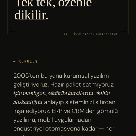
Tek tek, özenle
dikilir.
— 01 · ÖLÇÜ ALMAK, BAŞLAMAKTIR —
— KURULUŞ
2005'ten bu yana kurumsal yazılım
geliştiriyoruz. Hazır paket satmıyoruz;
işin mantığını, sektörün kurallarını, ekibin
alışkanlığını
anlayıp sisteminizi sıfırdan
inşa ediyoruz. ERP ve CRM'den gömülü
yazılıma, mobil uygulamadan
endüstriyel otomasyona kadar — her