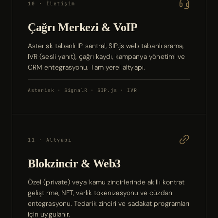
10 · İletişim
Çağrı Merkezi & VoIP
Asterisk tabanlı IP santral, SIP.js web tabanlı arama,
IVR (sesli yanıt), çağrı kaydı, kampanya yönetimi ve
CRM entegrasyonu. Tam yerel altyapı.
Asterisk · SignalR · SIP.js · IVR
11 · Altyapı
Blokzincir & Web3
Özel (private) veya kamu zincirlerinde akıllı kontrat
geliştirme, NFT, varlık tokenizasyonu ve cüzdan
entegrasyonu. Tedarik zinciri ve sadakat programları
için uygulanır.