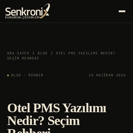
ANA SAYFA
/
BLOG
/
OTEL PMS YAZILIMI NEDIR?
SEÇIM REHBERI
BLOG · REHBER
10 HAZIRAN 2026
Otel PMS Yazılımı
Nedir? Seçim