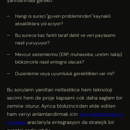
yanitlanmasi gerekir:
Hangi is sureci "guven probleminden" kaynakli
aksakliklara yol aciyor?
Bu surece kac farkli taraf dahil ve veri paylasimi
nasil yuruyuyor?
Mevcut sistemleriniz (ERP, muhasebe, uretim takip)
blokzincirle nasil entegre olacak?
Duzenleme veya uyumluluk gereklilikleri var mi?
Bu sorularin yanitlari netlestikce hem teknoloji
secimi hem de proje kapsami cok daha saglam bir
zemine oturur. Ayrica blokzincirden elde edilen
ham veriyi anlamlandirmak icin
veri madenciligi ve
iş zekasi
araclariyla entegrasyon da stratejik bir