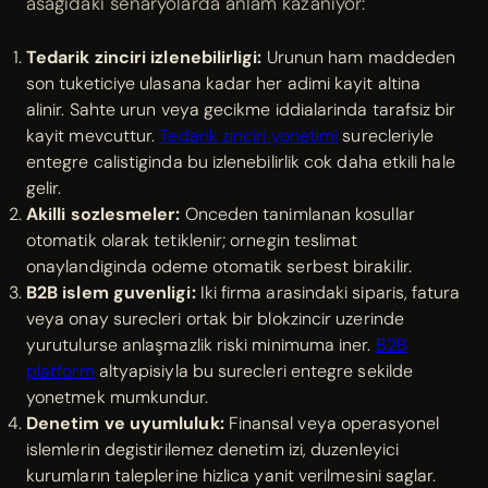
asagidaki senaryolarda anlam kazaniyor:
Tedarik zinciri izlenebilirligi:
Urunun ham maddeden
son tuketiciye ulasana kadar her adimi kayit altina
alinir. Sahte urun veya gecikme iddialarinda tarafsiz bir
kayit mevcuttur.
Tedarik zinciri yonetimi
surecleriyle
entegre calistiginda bu izlenebilirlik cok daha etkili hale
gelir.
Akilli sozlesmeler:
Onceden tanimlanan kosullar
otomatik olarak tetiklenir; ornegin teslimat
onaylandiginda odeme otomatik serbest birakilir.
B2B islem guvenligi:
Iki firma arasindaki siparis, fatura
veya onay surecleri ortak bir blokzincir uzerinde
yurutulurse anlaşmazlik riski minimuma iner.
B2B
platform
altyapisiyla bu surecleri entegre sekilde
yonetmek mumkundur.
Denetim ve uyumluluk:
Finansal veya operasyonel
islemlerin degistirilemez denetim izi, duzenleyici
kurumların taleplerine hizlica yanit verilmesini saglar.